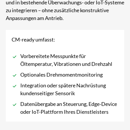
und in bestehende Überwachungs- oder IoT-Systeme
zu integrieren – ohne zusätzliche konstruktive
Anpassungen am Antrieb.
CM-ready umfasst:
Vorbe­reitete Mess­punkte für
Öltemperatur, Vibra­tionen und Drehzahl
Optio­nales Dreh­moment­monitoring
Inte­gration oder spätere Nach­rüstung
kunden­seitiger Sensorik
Daten­übergabe an Steu­erung, Edge-Device
oder IoT-Plattform Ihres Dienst­leisters