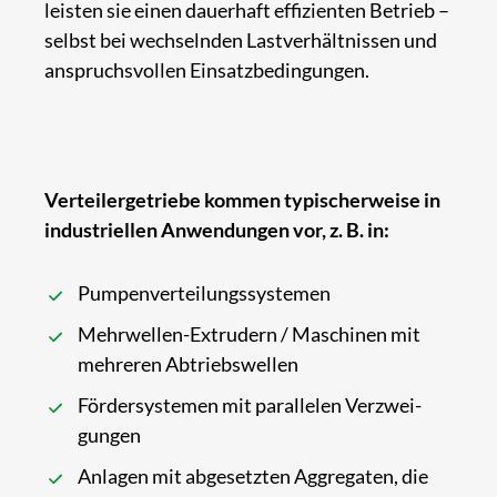
leisten sie einen dauer­haft effizi­enten Betrieb –
selbst bei wechs­elnden Last­verhält­nissen und
anspruchs­vollen Einsatz­bedin­gungen.
Verteilergetriebe kommen typischerweise in
industriellen Anwendungen vor, z. B. in:
Pumpen­verteilungs­systemen
Mehr­wellen-Extrudern / Maschinen mit
mehreren Abtriebs­wellen
Förder­systemen mit parallelen Verzwei­
gungen
Anlagen mit abge­setzten Aggre­gaten, die