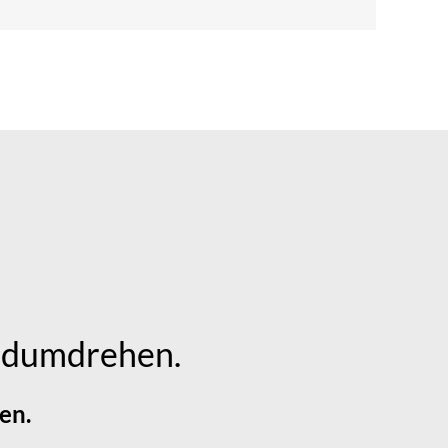
andumdrehen.
en.