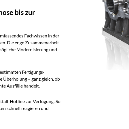
ose bis zur
 umfassendes Fachwissen in der
en. Die enge Zusammen­arbeit
mögliche Moderni­sierung und
gestimmten Fertigungs­
ge Überholung – ganz gleich, ob
te Ausfälle handelt.
fall-Hotline zur Verfügung: So
ten schnell reagieren und