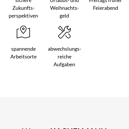
sichere
Urlaubs- und
Freitags früher
Zukunfts­
Weihnachts­
Feier­abend
perspektiven
geld
spannende
abwechslungs­
Arbeits­orte
reiche
Aufgaben