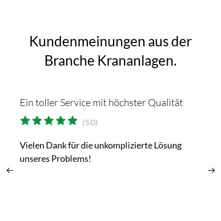
Kundenmeinungen aus der
Branche Krananlagen.
t
Ein toller Service mit höchster Qualität
Ab
im
(5.0)
Vielen Dank für die unkomplizierte Lösung
unseres Problems!
To
gr
Un
si
ab